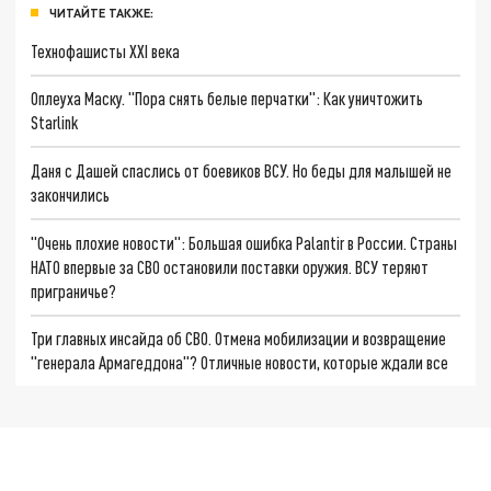
ЧИТАЙТЕ ТАКЖЕ:
Технофашисты XXI века
Оплеуха Маску. "Пора снять белые перчатки": Как уничтожить
Starlink
Даня с Дашей спаслись от боевиков ВСУ. Но беды для малышей не
закончились
"Очень плохие новости": Большая ошибка Palantir в России. Страны
НАТО впервые за СВО остановили поставки оружия. ВСУ теряют
приграничье?
Три главных инсайда об СВО. Отмена мобилизации и возвращение
"генерала Армагеддона"? Отличные новости, которые ждали все