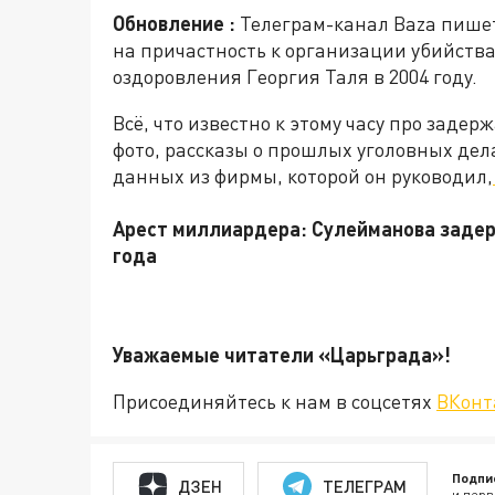
Обновление :
Телеграм-канал Baza
пишет
на причастность к организации убийств
оздоровления Георгия Таля в 2004 году.
Всё, что известно к этому часу про заде
фото, рассказы о прошлых уголовных де
данных из фирмы, которой он руководил,
Арест миллиардера: Сулейманова задерж
года
Уважаемые читатели «Царьгра
Присоединяйтесь к нам в соцсетях
ВКонт
Подпи
ДЗЕН
ТЕЛЕГРАМ
и перв