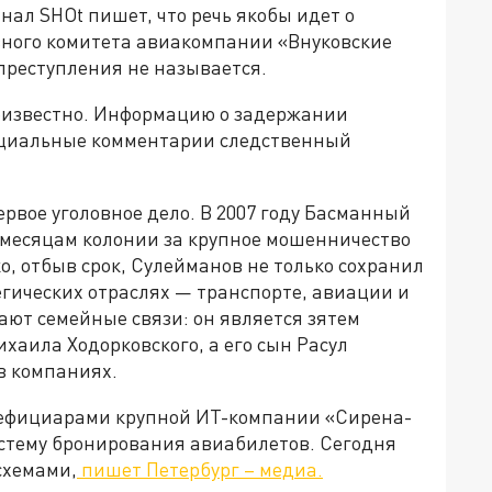
анал SHOt пишет, что речь якобы идет о
зного комитета авиакомпании «Внуковские
реступления не называется.
неизвестно. Информацию о задержании
фициальные комментарии следственный
ервое уголовное дело. В 2007 году Басманный
11 месяцам колонии за крупное мошенничество
, отбыв срок, Сулейманов не только сохранил
егических отраслях — транспорте, авиации и
рают семейные связи: он является зятем
аила Ходорковского, а его сын Расул
в компаниях.
нефициарами крупной ИТ-компании «Сирена-
истему бронирования авиабилетов. Сегодня
схемами,
пишет Петербург – медиа.