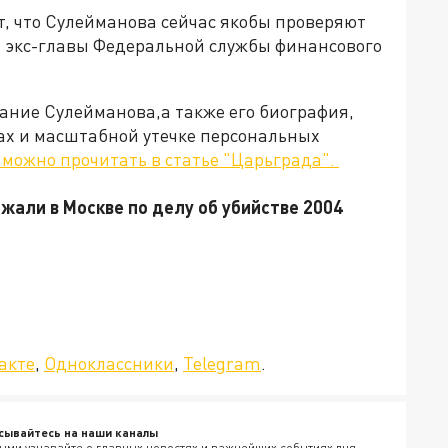
, что Сулейманова сейчас якобы проверяют
а экс-главы Федеральной службы финансового
ржание Сулейманова,а также его биография,
лах и масштабной утечке персональных
можно прочитать в статье "Царьграда".
али в Москве по делу об убийстве 2004
да»!
акте
,
Одноклассники
,
Telegram
.
сывайтесь на наши каналы
ыми узнавайте о главных новостях и важнейших событиях дня.