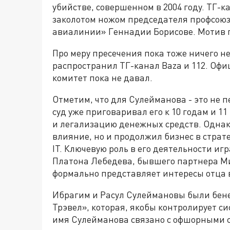
убийстве, совершенном в 2004 году. ТГ-к
заколотом ножом председателя профсою
авиалинии» Геннадии Борисове. Мотив п
Про меру пресечения пока тоже ничего 
распространил ТГ-канал Baza и 112. О
комитет пока не давал.
Отметим, что для Сулейманова - это не п
суд уже приговаривал его к 10 годам и 
и легализацию денежных средств. Однако
влияние, но и продолжил бизнес в страт
IT. Ключевую роль в его деятельности иг
Платона Лебедева, бывшего партнера Мих
формально представляет интересы отца 
Ибрагим и Расул Сулеймановы были бе
Трэвел», которая, якобы контролирует с
имя Сулейманова связано с офшорными 