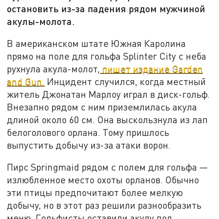
остановить из-за падения рядом мужчиной
акулы-молота.
В американском штате Южная Каролина
прямо на поле для гольфа Splinter City с неба
рухнула акула-молот,
пишет издание Garden
and Gun.
Инцидент случился, когда местный
житель Джонатан Марлоу играл в диск-гольф.
Внезапно рядом с ним приземлилась акула
длиной около 60 см. Она выскользнула из лап
белоголового орлана. Тому пришлось
выпустить добычу из-за атаки ворон.
Пирс Springmaid рядом с полем для гольфа —
излюбленное место охоты орланов. Обычно
эти птицы предпочитают более мелкую
добычу, но в этот раз решили разнообразить
меню. Гольфисты оставили акулу под