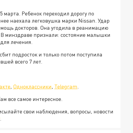
5 марта. Ребенок переходил дорогу по
 нее наехала легковушка марки Nissan. Удар
омощь докторов. Она угодила в реанимацию
 В минздраве признали: состояние малышки
 для лечения.
сбит подросток и только потом поступила
вшей всего 7 лет.
а»!
акте
,
Одноклассники
,
Telegram
.
Там все самое интересное.
рисылайте свои наблюдения, вопросы, новости
.