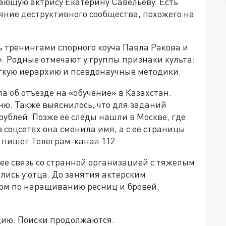
ющую актрису Екатерину Савельеву. Есть
ияние деструктивного сообщества, похожего на
 тренингами спорного коуча Павла Ракова и
». Родные отмечают у группы признаки культа:
ткую иерархию и псевдонаучные методики.
 об отъезде на «обучение» в Казахстан.
ню. Также выяснилось, что для заданий
рублей. Позже ее следы нашли в Москве, где
 соцсетях она сменила имя, а с ее страницы
пишет Телеграм-канал 112.
ее связь со странной организацией с тяжелым
ались у отца. До занятия актерским
ом по наращиванию ресниц и бровей,
цию. Поиски продолжаются.