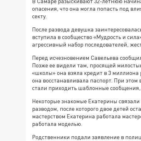
В Самаре разыскивают 32-летнюю начина
опасения, что она могла попасть под вл
секту.
После развода девушка заинтересовалась
вступила в сообщество «Мудрость и сила
агрессивный набор последователей, жес
Перед исчезновением Савельева сообщила
Позже ее видели там, просящей милосты
«школы» она взяла кредит в 3 миллиона 
она восстанавливала паспорт. При этом в
стали приходить шаблонные сообщения, 
Некоторые знакомые Екатерины связали 
разводом, после которого двое детей ост
мастерством Екатерина работала мастер
работала моделью.
Родственники подали заявление в поли