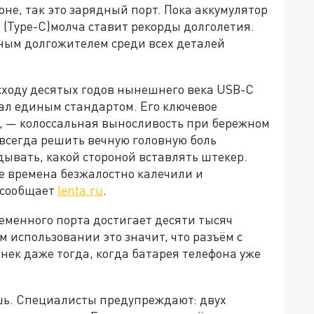
оне, так это зарядный порт. Пока аккумулятор
 (Type-C)молча ставит рекорды долголетия.
авным долгожителем среди всех деталей
сходу десятых годов нынешнего века USB-C
тал единым стандартом. Его ключевое
т, — колоссальная выносливость при бережном
всегда решить вечную головную боль
дывать, какой стороной вставлять штекер.
е времена безжалостно калечили и
 сообщает
lenta.ru
.
ременного порта достигает десяти тысяч
использовании это значит, что разъём с
нек даже тогда, когда батарея телефона уже
шь. Специалисты предупреждают: двух