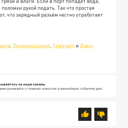
 грязи и влаги. Если в порт попадёт вода,
й поломки рукой подать. Так что простая
т, что зарядный разъём честно отработает
акте
,
Одноклассники
,
Telegram
и
Дзен-
сывайтесь на наши каналы
ыми узнавайте о главных новостях и важнейших событиях дня.