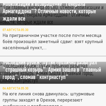
мобилизации и возвращение "генерала
Армагеддона"? Отличные новости, которые
ждали все
07 АВГУСТА 05:30
На приграничном участке после почти месяца
боёв произошёл заметный сдвиг: взят крупный
населённый пункт,...
Последний рубеж: Путин публично разыграл
"страшный козырь". Армия зашла в "главный
город", сломав "контрнаступ"
06 АВГУСТА 05:30
На юге линия снова двинулась: штурмовые
группы заходят в Орехов, перерезают
снабжение и подбираются к...