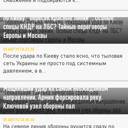
"Терпение Путина лопнуло". Рекордный удар
по Киеву "пересёк красные линии". Особые
спецы КНДР на ЛБС? Тайные переговоры
Европы и Москвы
05 АВГУСТА 22:30
После удара по Киеву стало ясно, что тыловая
сеть Украины не просто под системным
давлением, а в...
Гениальная тактика Белоусова сработала:
Мощнейший удар на самом неожиданном
направлении. Армия форсировала реку.
Ключевой узел обороны пал
05 АВГУСТА 05:30
На севере линия обороны рушится сразу по