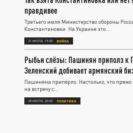
правдивее
Третьего июля Министерство обороны Росс
Константиновки. На Украине это...
31 ИЮЛЯ, 19:00
ВОЙНА
Рыбьи слёзы: Пашинян приполз к 
Зеленский добивает армянский би
Пашиняна припёрло. Настолько, что прямо
на встречу с...
28 ИЮЛЯ, 20:00
ПОЛИТИКА