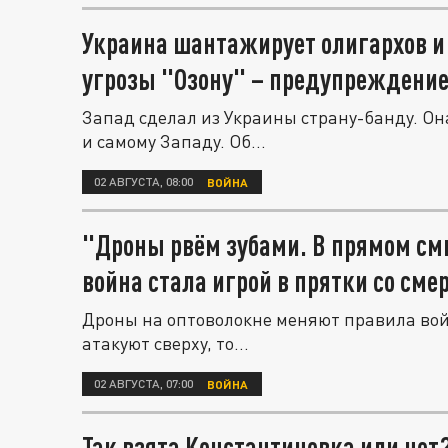
Украина шантажирует олигархов и 
угрозы "Озону" – предупреждение
Запад сделал из Украины страну-банду. Она
и самому Западу. Об...
02 АВГУСТА, 08:00
ВОЙНА
"Дроны рвём зубами. В прямом см
война стала игрой в прятки со сме
Дроны на оптоволокне меняют правила вой
атакуют сверху, то...
02 АВГУСТА, 07:00
ВОЙНА
Так взята Константиновка или нет