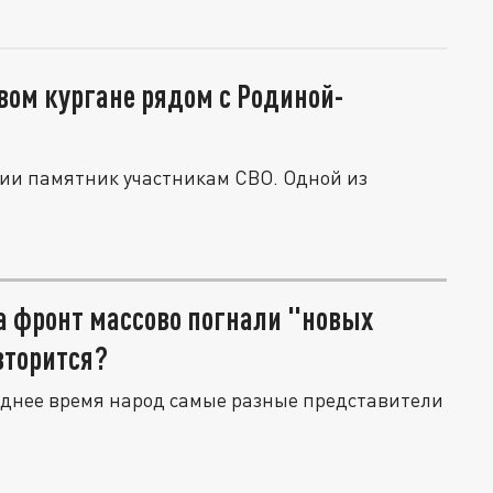
вом кургане рядом с Родиной-
сии памятник участникам СВО. Одной из
а фронт массово погнали "новых
вторится?
леднее время народ самые разные представители