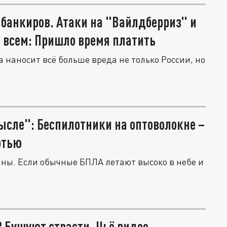
банкиров. Атаки на "Вайлдберриз" и
 всем: Пришло время платить
 наносит всё больше вреда не только России, но
ысле": Беспилотники на оптоволокне –
ртью
ны. Если обычные БПЛА летают высоко в небе и
? Бушуют страсти. Чьё видео