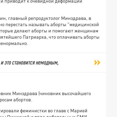
 и приводит к очевидной деформации
ин, главный репродуктолог Минздрава, в
но перестать называть аборты "медицинской
которые делают аборты и помогают женщинам
вятейшего Патриарха, что оплачивать аборты
 ненормально.
 и это становится немодным,
новник Минздрава (чиновник высочайшего
росам абортов.
ировали феминистки во главе с Марией
аны Пушкиной и ряда либеральных СМИ.