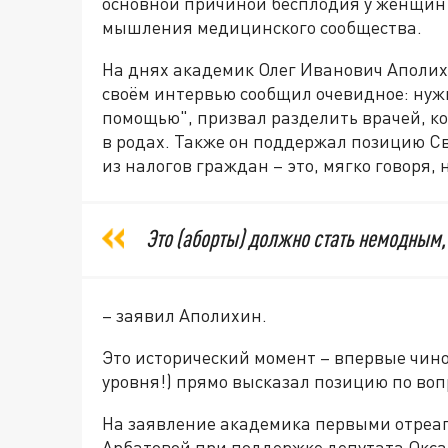
основной причиной бесплодия у женщин
мышления медицинского сообщества.
На днях академик Олег Иванович Аполих
своём интервью сообщил очевидное: нуж
помощью", призвал разделить врачей, 
в родах. Также он поддержал позицию С
из налогов граждан – это, мягко говоря,
Это (аборты) должно стать немодным,
– заявил Аполихин.
Это исторический момент – впервые чи
уровня!) прямо высказал позицию по воп
На заявление академика первыми отреаг
Арбатовой при поддержке депутата Окс