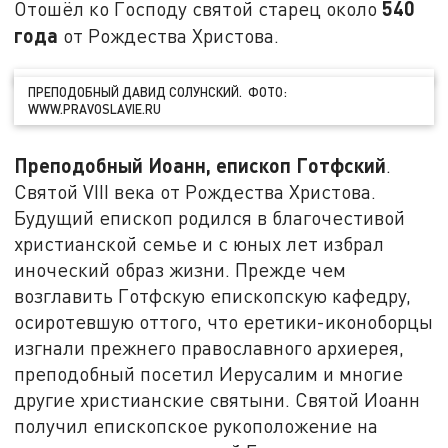
540
Отошёл ко Господу святой старец около
года
от Рождества Христова.
ПРЕПОДОБНЫЙ ДАВИД СОЛУНСКИЙ. ФОТО:
WWW.PRAVOSLAVIE.RU
Преподобный Иоанн, епископ Готфский
.
Святой VIII века от Рождества Христова.
Будущий епископ родился в благочестивой
христианской семье и с юных лет избрал
иноческий образ жизни. Прежде чем
возглавить Готфскую епископскую кафедру,
осиротевшую оттого, что еретики-иконоборцы
изгнали прежнего православного архиерея,
преподобный посетил Иерусалим и многие
другие христианские святыни. Святой Иоанн
получил епископское рукоположение на