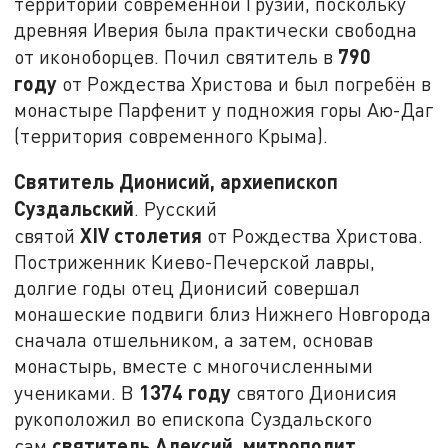
территории современной Грузии, поскольку
древняя Иверия была практически свободна
790
от иконоборцев. Почил святитель в
году
от Рождества Христова и был погребён в
монастыре Парфенит у подножия горы Аю-Даг
(территория современного Крыма).
Святитель Дионисий, архиепископ
Суздальский
. Русский
XIV
столетия
святой
от Рождества Христова.
Постриженник Киево-Печерской лавры,
долгие годы отец Дионисий совершал
монашеские подвиги близ Нижнего Новгорода
сначала отшельником, а затем, основав
монастырь, вместе с многочисленными
1374 году
учениками. В
святого Дионисия
рукоположил во епископа Суздальского
святитель Алексий, митрополит
сам