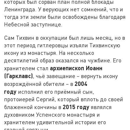
которых был сорван план полной блокады
Ленинграда. У верующих нет сомнений, что и
тогда эти земли были освобождены благодаря
Небесной заступнице.
Сам Тихвин в оккупации был лишь месяц, но в
этот период гитлеровцы изъяли Тихвинскую
икону из монастыря. На несколько
десятилетий образ оказался на чужбине. Его
архиепископ Иоанн
хранителем стал
(Гарклавс)
, чьё завещание – вернуть икону
2004
возрождённой обители – в
году
исполнил его приёмный сын,
протоиерей Сергий, который вплоть до своей
2015 году
блаженной кончины в
являлся
духовником Успенского монастыря и
хранителем удивительной истории его
главной святыни.