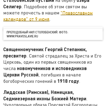
Столобенской пустыни
озера
на берегу
Селигер
. Подробнее об этом святом вы
можете прочесть в нашем
"Православном
календаре" от 9 июня
.
ПРЕПОДОБНЫЙ НИЛ СТОЛОБЕНСКИЙ. ФОТО:
WWW.PRAVOSLAVIE.RU
Священномученик Георгий Степанюк,
пресвитер
. Святой страдалец за Христа и Его
Церковь, один из первых священников из
новомучеников и исповедников
числа
Церкви Русской
, погибших в начале
1918 году
богоборческих гонений в
.
Лиддская (Римская), Нямецкая,
Седмиезерная иконы Божией Матери
.
Чудотворные образа Пресвятой Богородицы,