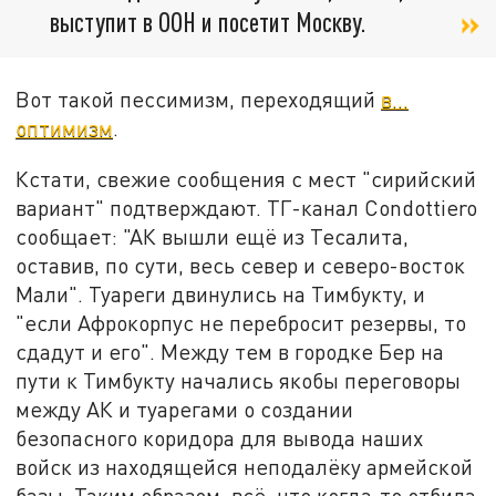
выступит в ООН и посетит Москву.
Вот такой пессимизм, переходящий
в…
оптимизм
.
Кстати, свежие сообщения с мест "сирийский
вариант" подтверждают. ТГ-канал Condottiero
сообщает: "АК вышли ещё из Тесалита,
оставив, по сути, весь север и северо-восток
Мали". Туареги двинулись на Тимбукту, и
"если Афрокорпус не перебросит резервы, то
сдадут и его". Между тем в городке Бер на
пути к Тимбукту начались якобы переговоры
между АК и туарегами о создании
безопасного коридора для вывода наших
войск из находящейся неподалёку армейской
базы. Таким образом, всё, что когда-то отбила