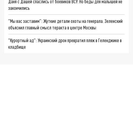
Даня с Дашей спаслись от боевиков ВСУ. Но беды для малышей не
закончились
"Мы вас заставим": Жуткие детали охоты на генерала. Зеленский
объяснил главный смысл теракта в центре Москвы
"Курортный ад": Украинский дрон превратил пляж в Геленджике в
кладбище