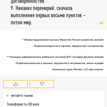
договорённостей.
9. Никаких перемирий: сначала
выполнение первых восьми пунктов –
потом мир.
* Михаил Ходорковский признан Минюстом России иноагентом; включён
Росфинмониторингом в перечень террористов и экстремистов.
** Командир добровольческого
мобильного
госпиталя
ВСУ
Геннадий
Друзенко
включён
Росфинмониторингом в перечень террористов и
экстремистов, заочно осуждён
Басманным судом Москвы к 5,5 года колонии.
ЧИТАЙТЕ ТАКЖЕ:
Технофашисты XXI века