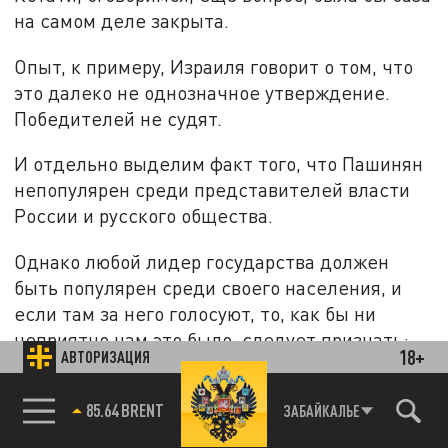
на самом деле закрыта.
Опыт, к примеру, Израиля говорит о том, что
это далеко не однозначное утверждение.
Победителей не судят.
И отдельно выделим факт того, что Пашинян
непопулярен среди представителей власти
России и русского общества.
Однако любой лидер государства должен
быть популярен среди своего населения, и
если там за него голосуют, то, как бы ни
неприятно нам это было, следует признать:
18+
АВТОРИЗАЦИЯ
да, он популярен среди граждан Армении. На
причинах мы вкратце остановились.
85.64 BRENT
ЗАБАЙКАЛЬЕ
В сухом остатке