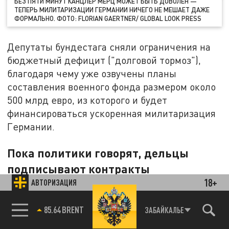
БЕЗ ПЯТИ МИНУТ КАНЦЛЕР МЕРЦ МОЖЕТ БЫТЬ ДОВОЛЕН —
ТЕПЕРЬ МИЛИТАРИЗАЦИИ ГЕРМАНИИ НИЧЕГО НЕ МЕШАЕТ ДАЖЕ
ФОРМАЛЬНО. ФОТО: FLORIAN GAERTNER/ GLOBAL LOOK PRESS
Депутаты бундестага сняли ограничения на
бюджетный дефицит ("долговой тормоз"),
благодаря чему уже озвучены планы
составления военного фонда размером около
500 млрд евро, из которого и будет
финансироваться ускоренная милитаризация
Германии.
Пока политики говорят, дельцы
подписывают контракты
18+
АВТОРИЗАЦИЯ
И гонка вооружений на базе немецкой
промышленности фактически уже началась.
85.64 BRENT
ЗАБАЙКАЛЬЕ
Правда, самые громкие заголовки пока