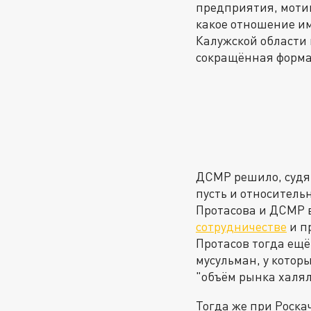
предприятия, мотив
какое отношение им
Калужской области 
сокращённая форма 
ДСМР решило, судя п
пусть и относитель
Протасова и ДСМР 
сотрудничестве
и п
Протасов тогда ещё
мусульман, у котор
"объём рынка халял
Тогда же при Роска