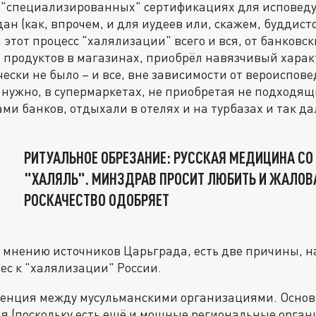
о "специализированных" сертификациях для испове
н (как, впрочем, и для иудеев или, скажем, буддисто
этот процесс "халялизации" всего и вся, от банковски
 продуктов в магазинах, приобрёл навязчивый характ
чески не было – и все, вне зависимости от вероиспов
м нужно, в супермаркетах, не приобретая не подходящ
ми банков, отдыхали в отелях и на турбазах и так да
РИТУАЛЬНОЕ ОБРЕЗАНИЕ: РУССКАЯ МЕДИЦИНА СО
"ХАЛЯЛЬ". МИНЗДРАВ ПРОСИТ ЛЮБИТЬ И ЖАЛОВ
РОСКАЧЕСТВО ОДОБРЯЕТ
о мнению источников Царьграда, есть две причины, н
с к "халялизации" России.
уренция между мусульманскими организациями. Основ
я (поскольку есть ещё и мощные региональные органи