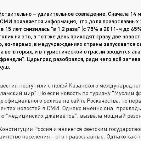
йствительно – удивительное совпадение. Сначала 14 м
СМИ появляется информация, что доля православных
 15 лет снизилась "в 1,2 раза" (с 78% в 2011-м до 65%
тклик на это, в тот же день приходят сразу две новос
то, во-первых, в медучреждениях страны запускается 
, а во-вторых, и в туристической отрасли вводится а
френдли". Царьград разобрался, ради чего всё затева
куш.
вестия поступили с полей Казанского международног
сламский мир". Но если новость по туризму "Муслим 
е официального релиза на сайте Роскачества, то пер
ентах новостей в СМИ. Однако именно она, проклады
ию "медицинских джамаатов", вызвала мощный резон
 Конституции Россия и является светским государство
инство населения – это православные. Однако как-т