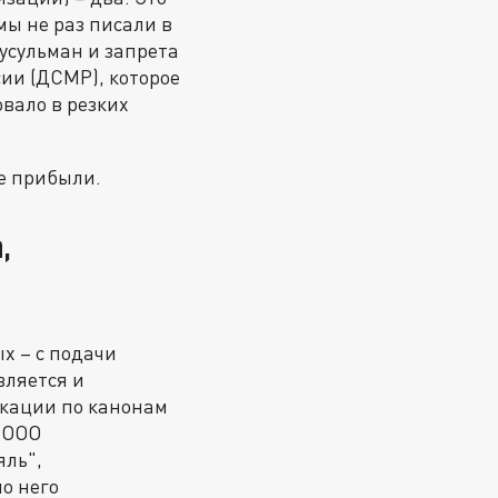
мы не раз писали в
усульман и запрета
сии (ДСМР), которое
вало в резких
ие прибыли.
,
х – с подачи
вляется и
кации по канонам
ь ООО
ль",
о него