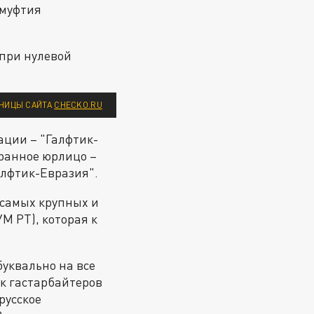
 муфтия
 при нулевой
НИЦЫ САЙТА
CHECKO.RU
ации – "Галфтик-
транное юрлицо –
алфтик-Евразия".
 самых крупных и
М РТ), которая к
буквально на все
ок гастарбайтеров
русское