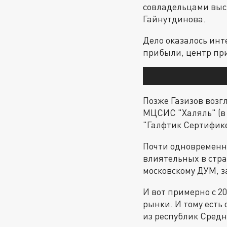
совладельцами выс
Гайнутдинова.
Дело оказалось инт
прибыли, центр при
Позже Газизов возг
МЦСИС "Халяль" (в 
"Галфтик Сертифике
Почти одновременн
влиятельных в стра
московскому ДУМ, з
И вот примерно с 2
рынки. И тому есть
из республик Средн