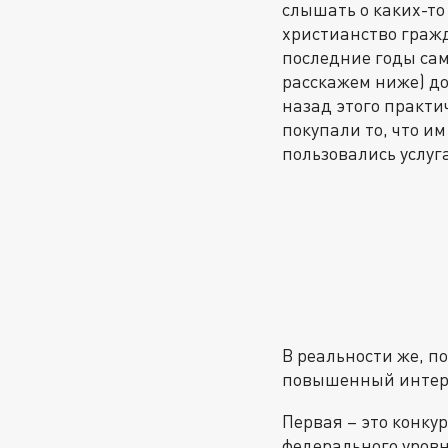
слышать о каких-т
христианство гражда
последние годы сам 
расскажем ниже) до
назад этого практи
покупали то, что и
пользовались услуга
В реальности же, п
повышенный интере
Первая – это конк
федерального уровн