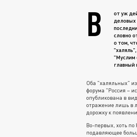
В
от уж де
деловых 
последние
словно о
о том, ч
"халяль"
"Муслим 
главный 
Оба "халяльных" из
форума "Россия – и
опубликована в вид
отражение лишь в л
дорожку к появлен
Во-первых, хоть по
подавляющее больш