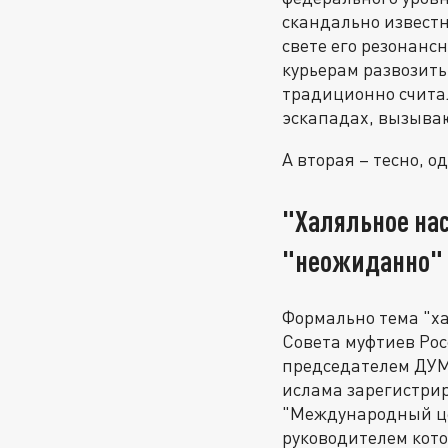
скандально известн
свете его резонан
курьерам развозить
традиционно считал
эскападах, вызыва
А вторая – тесно, 
"Халяльное нас
"неожиданно"
Формально тема "ха
Совета муфтиев Рос
председателем ДУМ
ислама зарегистрир
"Международный це
руководителем кото