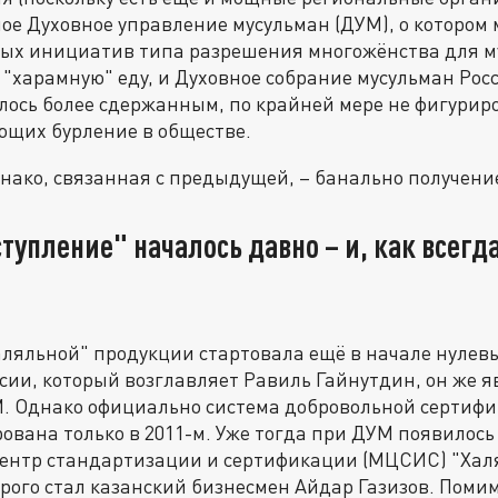
ое Духовное управление мусульман (ДУМ), о котором 
сных инициатив типа разрешения многожёнства для м
 "харамную" еду, и Духовное собрание мусульман Рос
ось более сдержанным, по крайней мере не фигуриро
ющих бурление в обществе.
однако, связанная с предыдущей, – банально получен
тупление" началось давно – и, как всегда
ляльной" продукции стартовала ещё в начале нулевы
сии, который возглавляет Равиль Гайнутдин, он же я
. Однако официально система добровольной сертифи
ована только в 2011-м. Уже тогда при ДУМ появилос
нтр стандартизации и сертификации (МЦСИС) "Халя
рого стал казанский бизнесмен Айдар Газизов. Помим