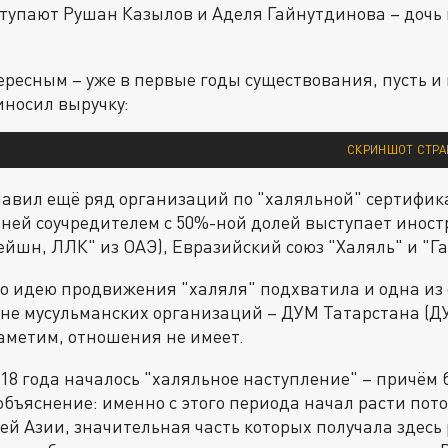
тупают Рушан Казылов и Аделя Гайнутдинова – дочь
ересным – уже в первые годы существования, пусть и
носил выручку:
СКРИНШОТ СТРА
лавил ещё ряд организаций по "халяльной" сертифик
ней соучредителем с 50%-ной долей выступает инос
йшн, ЛЛК" из ОАЭ), Евразийский союз "Халяль" и "Г
о идею продвижения "халяля" подхватила и одна из
не мусульманских организаций – ДУМ Татарстана (ДУ
аметим, отношения не имеет.
018 года началось "халяльное наступление" – причём 
 объяснение: именно с этого периода начал расти пот
ей Азии, значительная часть которых получала здесь 