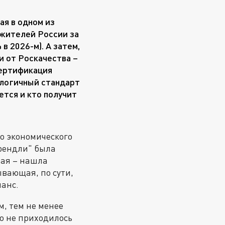
ая в одном из
 жителей России за
 в 2026-м). А затем,
ти от Роскачества –
сертификация
налогичный стандарт
ется и кто получит
о экономического
френдли" была
вая – нашла
вающая, по сути,
анс.
м, тем не менее
о не приходилось