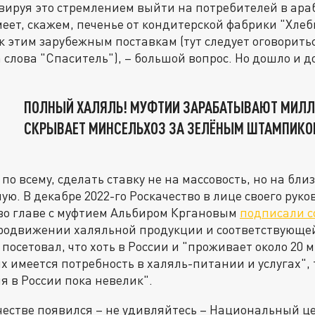
ируя это стремлением выйти на потребителей в араб
еет, скажем, печенье от кондитерской фабрики "Хлеб
к этим зарубежным поставкам (тут следует оговориться
слова "Спаситель"), – большой вопрос. Но дошло и до
ПОЛНЫЙ ХАЛЯЛЬ! МУФТИИ ЗАРАБАТЫВАЮТ МИЛЛ
СКРЫВАЕТ МИНСЕЛЬХОЗ ЗА ЗЕЛЁНЫМ ШТАМПИК
о всему, сделать ставку не на массовость, но на близ
ную. В декабре 2022-го Роскачество в лице своего ру
во главе с муфтием Альбиром Кргановым
подписали с
родвижении халяльной продукции и соответствующе
 посетовал, что хоть в России и "проживает около 20
ых имеется потребность в халяль-питании и услугах", 
я в России пока невелик".
честве появился – не удивляйтесь – Национальный ц