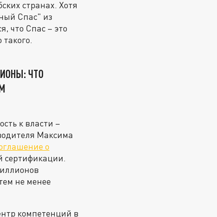
ских странах. Хотя
ный Спас" из
, что Спас – это
 такого.
ИОНЫ: ЧТО
ОМ
ость к власти –
ководителя Максима
оглашение о
й сертификации.
 миллионов
тем не менее
ентр компетенций в