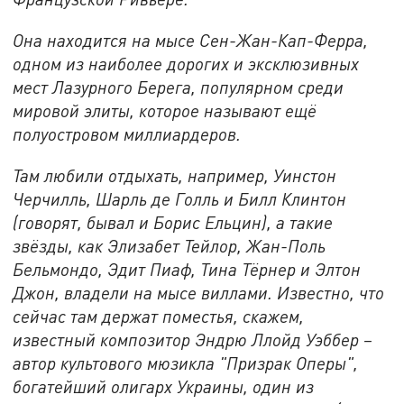
Она находится на мысе Сен-Жан-Кап-Ферра,
одном из наиболее дорогих и эксклюзивных
мест Лазурного Берега, популярном среди
мировой элиты, которое называют ещё
полуостровом миллиардеров.
Там любили отдыхать, например, Уинстон
Черчилль, Шарль де Голль и Билл Клинтон
(говорят, бывал и Борис Ельцин), а такие
звёзды, как Элизабет Тейлор, Жан-Поль
Бельмондо, Эдит Пиаф, Тина Тёрнер и Элтон
Джон, владели на мысе виллами. Известно, что
сейчас там держат поместья, скажем,
известный композитор Эндрю Ллойд Уэббер –
автор культового мюзикла "Призрак Оперы",
богатейший олигарх Украины, один из