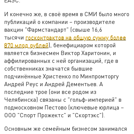
ЕАЭС.
И конечно же, в своё время в СМИ было много
публикаций о компании – производителе
вакцин "Фармстандарт" (свыше 16,6
тысячи
госконтрактов на общую сумму более
870 млрд рублей
), бенефициаром которой
является бизнесмен Виктор Харитонин, и
аффилированных с ней организаций, где в
собственниках значатся бывшие
подчинённые Христенко по Минпромторгу
Андрей Реус и Андрей Дементьев. А
последние трое (они все родом из
Челябинска) связаны с "гольф-империей" в
подмосковном Пестово (ключевые юрлица –
ООО "Спорт Прожектс" и "Скортэкс").
Основным же семейным бизнесом занимался