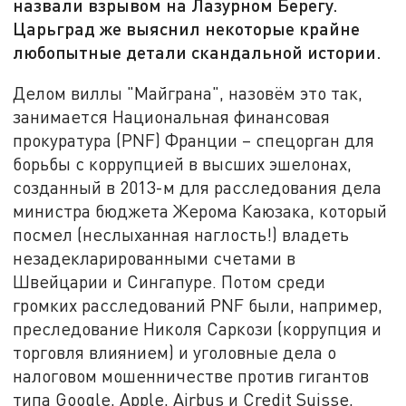
назвали взрывом на Лазурном Берегу.
Царьград же выяснил некоторые крайне
любопытные детали скандальной истории.
Делом виллы "Майграна", назовём это так,
занимается Национальная финансовая
прокуратура (PNF) Франции – спецорган для
борьбы с коррупцией в высших эшелонах,
созданный в 2013-м для расследования дела
министра бюджета Жерома Каюзака, который
посмел (неслыханная наглость!) владеть
незадекларированными счетами в
Швейцарии и Сингапуре. Потом среди
громких расследований PNF были, например,
преследование Николя Саркози (коррупция и
торговля влиянием) и уголовные дела о
налоговом мошенничестве против гигантов
типа Google, Apple, Airbus и Credit Suisse,