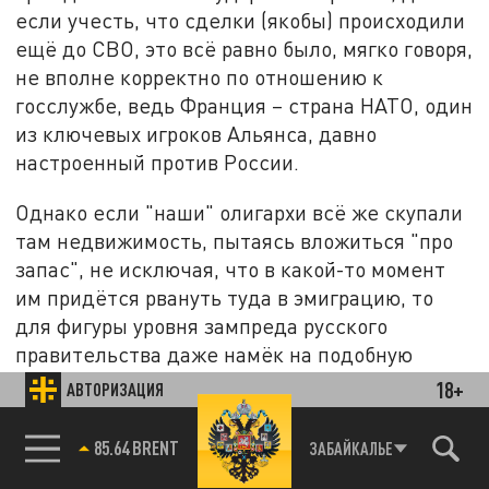
если учесть, что сделки (якобы) происходили
ещё до СВО, это всё равно было, мягко говоря,
не вполне корректно по отношению к
госслужбе, ведь Франция – страна НАТО, один
из ключевых игроков Альянса, давно
настроенный против России.
Однако если "наши" олигархи всё же скупали
там недвижимость, пытаясь вложиться "про
запас", не исключая, что в какой-то момент
им придётся рвануть туда в эмиграцию, то
для фигуры уровня зампреда русского
правительства даже намёк на подобную
собственность неприемлем. И снять вопросы,
18+
АВТОРИЗАЦИЯ
на самом деле, проще простого – с
официальным заявлением может выступить,
85.64 BRENT
ЗАБАЙКАЛЬЕ
скажем, или сам Виктор Христенко, давно