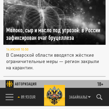
Молоко, сыр и масло под угрозой: в России
зафиксирован очаг бруцеллеза
14 ИЮНЯ 10:50
В Самарской области вводятся жёсткие
ограничительные меры — регион закрыли
на карантин.
Кардиологи назвали продукты,
18+
АВТОРИЗАЦИЯ
ОБЩЕСТВО
укрепляющие сердце и сосуды
85.64 BRENT
ЗАБАЙКАЛЬЕ
10 ИЮНЯ 12:52
Стало известно, какие растителльные