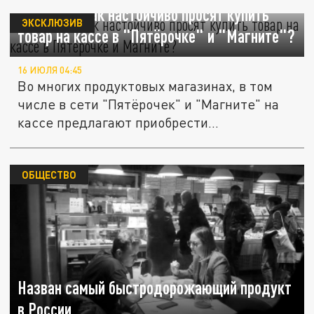
Зачем нас так настойчиво просят купить
ЭКСКЛЮЗИВ
товар на кассе в "Пятёрочке" и "Магните"?
16 ИЮЛЯ 04:45
Во многих продуктовых магазинах, в том
числе в сети "Пятёрочек" и "Магните" на
кассе предлагают приобрести...
ОБЩЕСТВО
Назван самый быстродорожающий продукт
в России