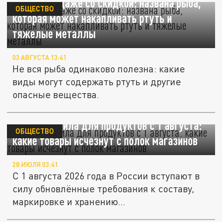
Не берите даже со скидкой: названа рыба,
ОБЩЕСТВО
которая может накапливать ртуть и
тяжелые металлы
03 АВГУСТА 13:41
Не вся рыба одинаково полезна: какие
виды могут содержать ртуть и другие
опасные вещества.
Новые правила для продуктов с 1 августа:
ОБЩЕСТВО
какие товары исчезнут с полок магазинов
28 ИЮЛЯ 03:41
С 1 августа 2026 года в России вступают в
силу обновлённые требования к составу,
маркировке и хранению...