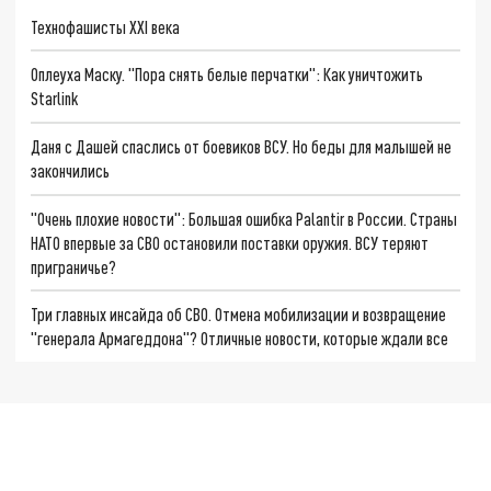
Технофашисты XXI века
Оплеуха Маску. "Пора снять белые перчатки": Как уничтожить
Starlink
Даня с Дашей спаслись от боевиков ВСУ. Но беды для малышей не
закончились
"Очень плохие новости": Большая ошибка Palantir в России. Страны
НАТО впервые за СВО остановили поставки оружия. ВСУ теряют
приграничье?
Три главных инсайда об СВО. Отмена мобилизации и возвращение
"генерала Армагеддона"? Отличные новости, которые ждали все